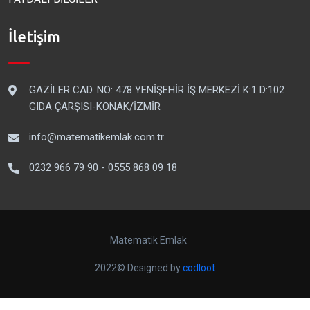
İletişim
GAZİLER CAD. NO: 478 YENİŞEHİR İŞ MERKEZİ K:1 D:102
GIDA ÇARŞISI-KONAK/İZMİR
info@matematikemlak.com.tr
0232 966 79 90 - 0555 868 09 18
Matematik Emlak
2022© Designed by
codloot