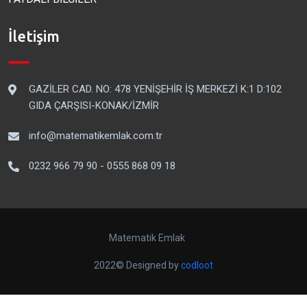
İletişim
GAZİLER CAD. NO: 478 YENİŞEHİR İŞ MERKEZİ K:1 D:102
GIDA ÇARŞISI-KONAK/İZMİR
info@matematikemlak.com.tr
0232 966 79 90 - 0555 868 09 18
Matematik Emlak
2022© Designed by
codloot