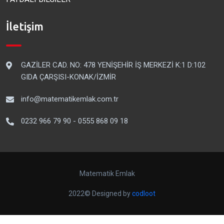
İletişim
GAZİLER CAD. NO: 478 YENİŞEHİR İŞ MERKEZİ K:1 D:102
GIDA ÇARŞISI-KONAK/İZMİR
info@matematikemlak.com.tr
0232 966 79 90 - 0555 868 09 18
Matematik Emlak
2022© Designed by
codloot