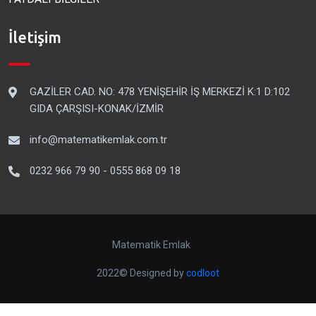
İletişim
GAZİLER CAD. NO: 478 YENİŞEHİR İŞ MERKEZİ K:1 D:102
GIDA ÇARŞISI-KONAK/İZMİR
info@matematikemlak.com.tr
0232 966 79 90 - 0555 868 09 18
Matematik Emlak
2022© Designed by
codloot