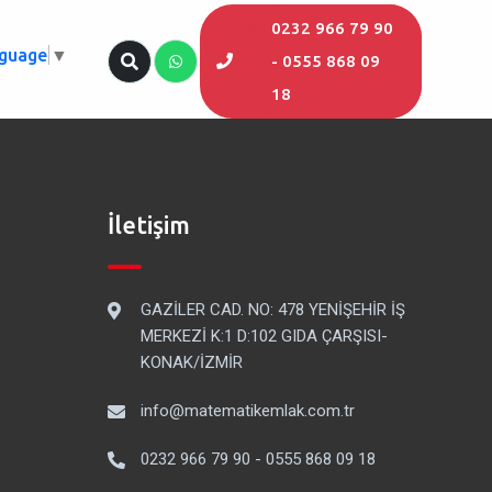
0232 966 79 90
nguage
▼
- 0555 868 09
18
İletişim
GAZİLER CAD. NO: 478 YENİŞEHİR İŞ
MERKEZİ K:1 D:102 GIDA ÇARŞISI-
KONAK/İZMİR
info@matematikemlak.com.tr
0232 966 79 90 - 0555 868 09 18