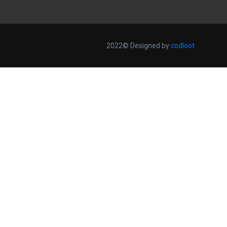
2022© Designed by
codloot