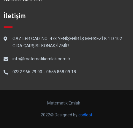
İletişim
GAZİLER CAD. NO: 478 YENİŞEHİR İŞ MERKEZİ K:1 D:102
GIDA ÇARŞISI-KONAK/İZMİR
info@matematikemlak.com.tr
0232 966 79 90 - 0555 868 09 18
Matematik Emlak
2022© Designed by
codloot