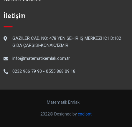
İletişim
GAZİLER CAD. NO: 478 YENİŞEHİR İŞ MERKEZİ K:1 D:102
GIDA ÇARŞISI-KONAK/İZMİR
info@matematikemlak.com.tr
0232 966 79 90 - 0555 868 09 18
Matematik Emlak
2022© Designed by
codloot