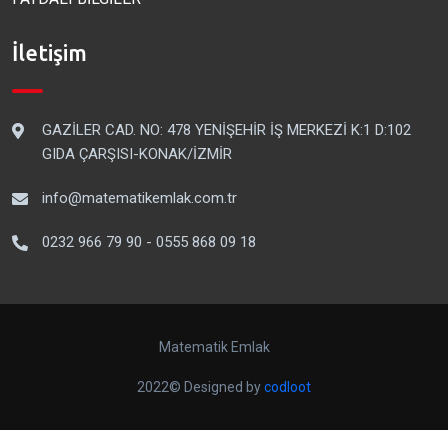
İletişim
GAZİLER CAD. NO: 478 YENİŞEHİR İŞ MERKEZİ K:1 D:102
GIDA ÇARŞISI-KONAK/İZMİR
info@matematikemlak.com.tr
0232 966 79 90 - 0555 868 09 18
Matematik Emlak
2022© Designed by
codloot