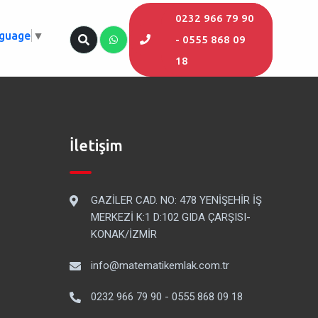
0232 966 79 90
nguage
▼
- 0555 868 09
18
İletişim
GAZİLER CAD. NO: 478 YENİŞEHİR İŞ
MERKEZİ K:1 D:102 GIDA ÇARŞISI-
KONAK/İZMİR
info@matematikemlak.com.tr
0232 966 79 90 - 0555 868 09 18