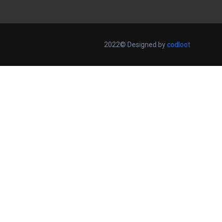
2022© Designed by
codloot