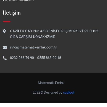
İletişim
GAZİLER CAD. NO: 478 YENİŞEHİR İŞ MERKEZİ K:1 D:102
GIDA ÇARŞISI-KONAK/İZMİR
info@matematikemlak.com.tr
0232 966 79 90 - 0555 868 09 18
Matematik Emlak
2022© Designed by
codloot