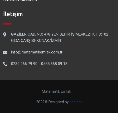
İletişim
GAZİLER CAD. NO: 478 YENİŞEHİR İŞ MERKEZİ K:1 D:102
GIDA ÇARŞISI-KONAK/İZMİR
info@matematikemlak.com.tr
0232 966 79 90 - 0555 868 09 18
Matematik Emlak
2022© Designed by
codloot