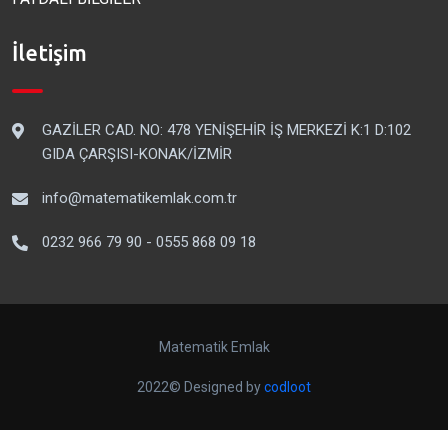
İletişim
GAZİLER CAD. NO: 478 YENİŞEHİR İŞ MERKEZİ K:1 D:102
GIDA ÇARŞISI-KONAK/İZMİR
info@matematikemlak.com.tr
0232 966 79 90 - 0555 868 09 18
Matematik Emlak
2022© Designed by
codloot