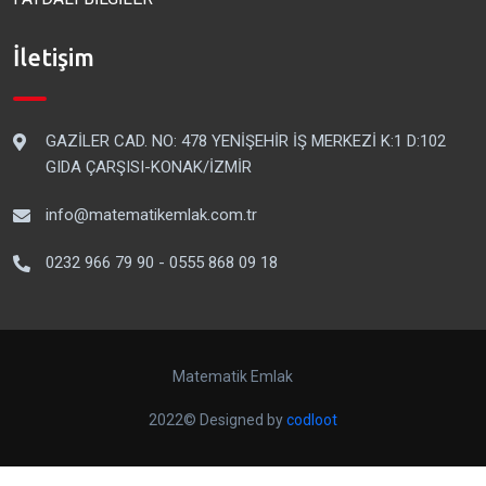
İletişim
GAZİLER CAD. NO: 478 YENİŞEHİR İŞ MERKEZİ K:1 D:102
GIDA ÇARŞISI-KONAK/İZMİR
info@matematikemlak.com.tr
0232 966 79 90 - 0555 868 09 18
Matematik Emlak
2022© Designed by
codloot