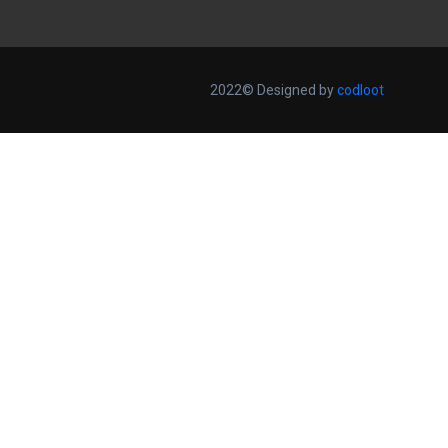
2022© Designed by
codloot