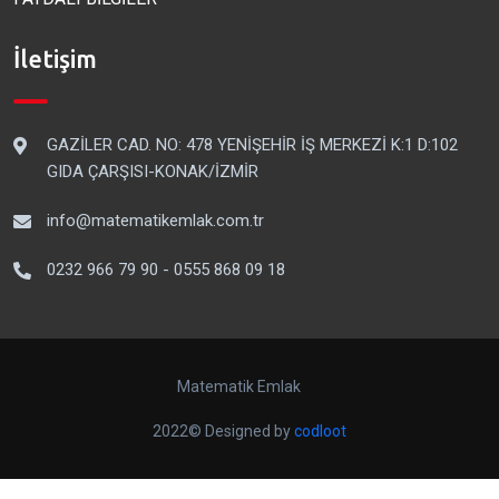
İletişim
GAZİLER CAD. NO: 478 YENİŞEHİR İŞ MERKEZİ K:1 D:102
GIDA ÇARŞISI-KONAK/İZMİR
info@matematikemlak.com.tr
0232 966 79 90 - 0555 868 09 18
Matematik Emlak
2022© Designed by
codloot