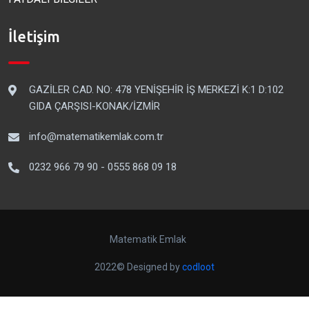
İletişim
GAZİLER CAD. NO: 478 YENİŞEHİR İŞ MERKEZİ K:1 D:102
GIDA ÇARŞISI-KONAK/İZMİR
info@matematikemlak.com.tr
0232 966 79 90 - 0555 868 09 18
Matematik Emlak
2022© Designed by
codloot