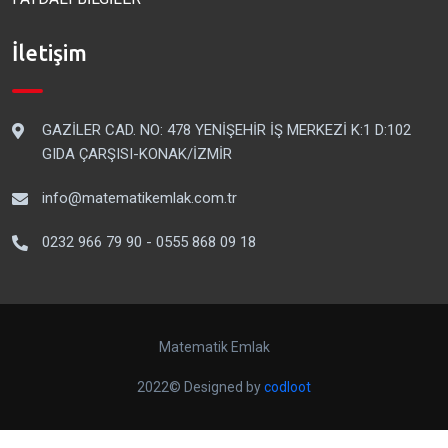
İletişim
GAZİLER CAD. NO: 478 YENİŞEHİR İŞ MERKEZİ K:1 D:102
GIDA ÇARŞISI-KONAK/İZMİR
info@matematikemlak.com.tr
0232 966 79 90 - 0555 868 09 18
Matematik Emlak
2022© Designed by
codloot