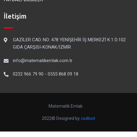
İletişim
GAZİLER CAD. NO: 478 YENİŞEHİR İŞ MERKEZİ K:1 D:102
GIDA ÇARŞISI-KONAK/İZMİR
info@matematikemlak.com.tr
0232 966 79 90 - 0555 868 09 18
Matematik Emlak
2022© Designed by
codloot