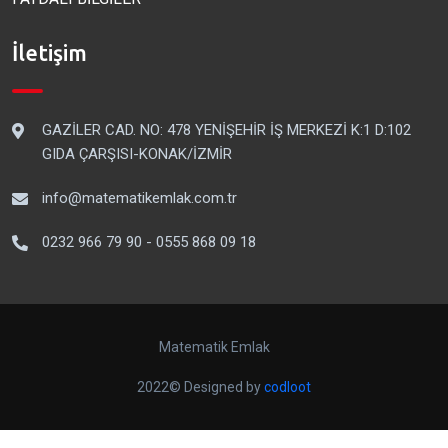
İletişim
GAZİLER CAD. NO: 478 YENİŞEHİR İŞ MERKEZİ K:1 D:102
GIDA ÇARŞISI-KONAK/İZMİR
info@matematikemlak.com.tr
0232 966 79 90 - 0555 868 09 18
Matematik Emlak
2022© Designed by
codloot