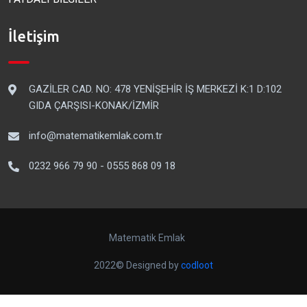
İletişim
GAZİLER CAD. NO: 478 YENİŞEHİR İŞ MERKEZİ K:1 D:102
GIDA ÇARŞISI-KONAK/İZMİR
info@matematikemlak.com.tr
0232 966 79 90 - 0555 868 09 18
Matematik Emlak
2022© Designed by
codloot