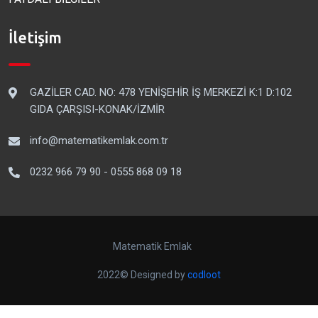
İletişim
GAZİLER CAD. NO: 478 YENİŞEHİR İŞ MERKEZİ K:1 D:102
GIDA ÇARŞISI-KONAK/İZMİR
info@matematikemlak.com.tr
0232 966 79 90 - 0555 868 09 18
Matematik Emlak
2022© Designed by
codloot