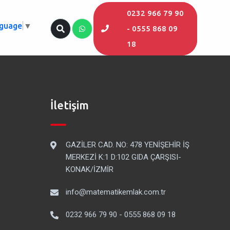
0232 966 79 90
nguage
▼
- 0555 868 09
18
İletişim
GAZİLER CAD. NO: 478 YENİŞEHİR İŞ
MERKEZİ K:1 D:102 GIDA ÇARŞISI-
KONAK/İZMİR
info@matematikemlak.com.tr
0232 966 79 90 - 0555 868 09 18