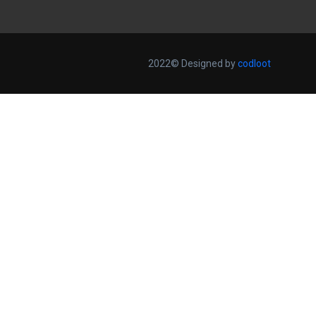
2022© Designed by
codloot