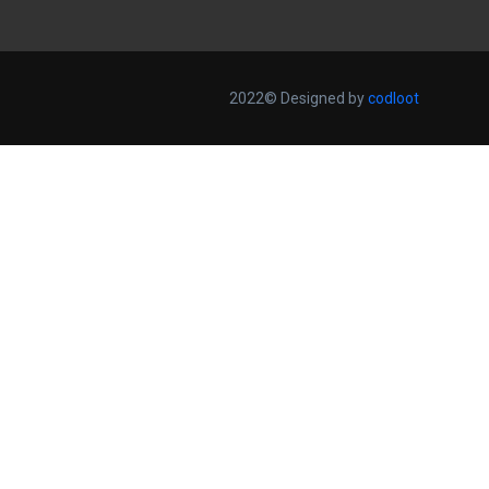
2022© Designed by
codloot