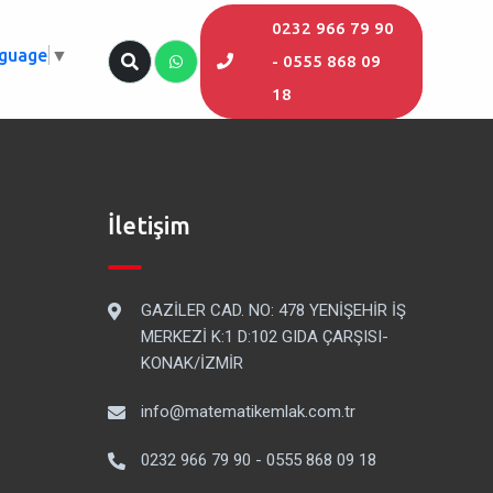
0232 966 79 90
nguage
▼
- 0555 868 09
18
İletişim
GAZİLER CAD. NO: 478 YENİŞEHİR İŞ
MERKEZİ K:1 D:102 GIDA ÇARŞISI-
KONAK/İZMİR
info@matematikemlak.com.tr
0232 966 79 90 - 0555 868 09 18