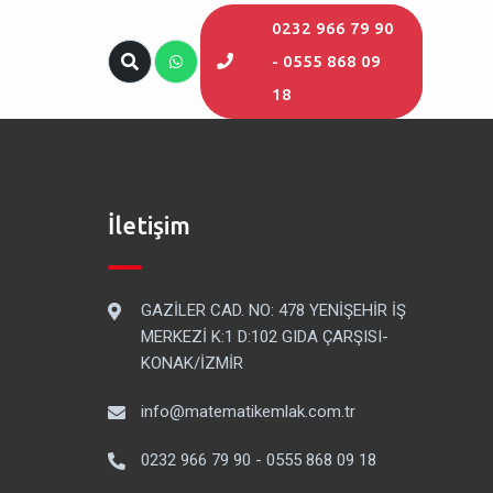
0232 966 79 90
- 0555 868 09
18
İletişim
GAZİLER CAD. NO: 478 YENİŞEHİR İŞ
MERKEZİ K:1 D:102 GIDA ÇARŞISI-
KONAK/İZMİR
info@matematikemlak.com.tr
0232 966 79 90 - 0555 868 09 18