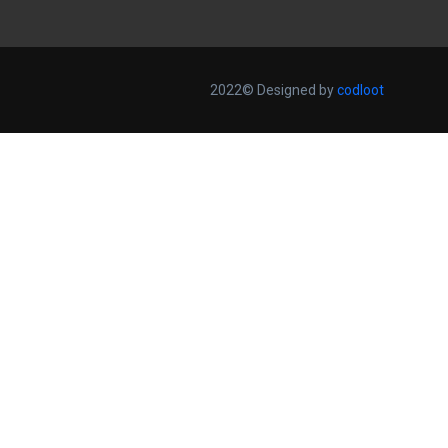
2022© Designed by
codloot