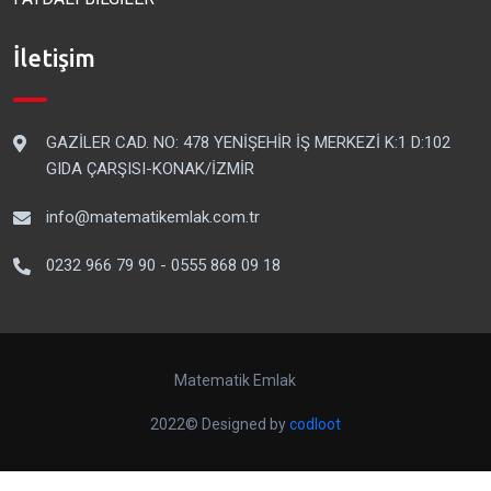
İletişim
GAZİLER CAD. NO: 478 YENİŞEHİR İŞ MERKEZİ K:1 D:102
GIDA ÇARŞISI-KONAK/İZMİR
info@matematikemlak.com.tr
0232 966 79 90 - 0555 868 09 18
Matematik Emlak
2022© Designed by
codloot