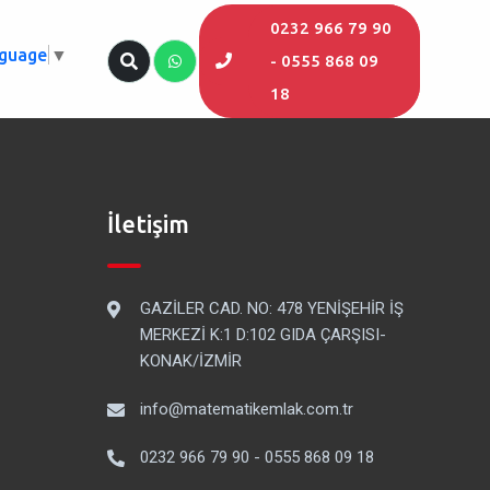
0232 966 79 90
nguage
▼
- 0555 868 09
18
İletişim
GAZİLER CAD. NO: 478 YENİŞEHİR İŞ
MERKEZİ K:1 D:102 GIDA ÇARŞISI-
KONAK/İZMİR
info@matematikemlak.com.tr
0232 966 79 90 - 0555 868 09 18