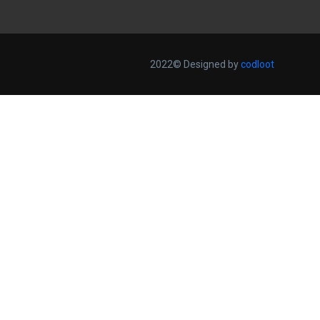
2022© Designed by
codloot