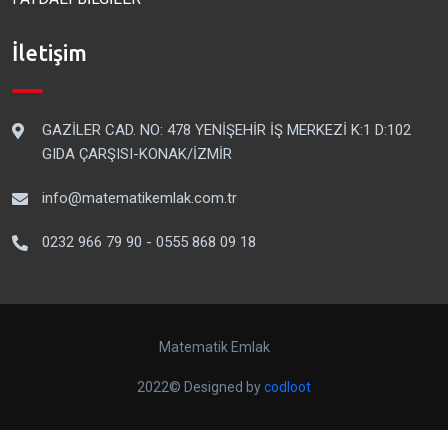
İletişim
GAZİLER CAD. NO: 478 YENİŞEHİR İŞ MERKEZİ K:1 D:102
GIDA ÇARŞISI-KONAK/İZMİR
info@matematikemlak.com.tr
0232 966 79 90 - 0555 868 09 18
Matematik Emlak
2022© Designed by
codloot