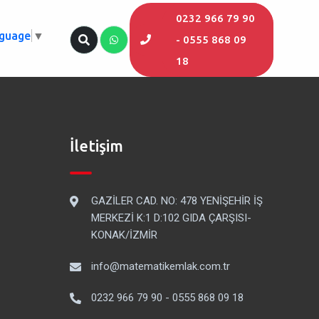
0232 966 79 90
nguage
▼
- 0555 868 09
18
İletişim
GAZİLER CAD. NO: 478 YENİŞEHİR İŞ
MERKEZİ K:1 D:102 GIDA ÇARŞISI-
KONAK/İZMİR
info@matematikemlak.com.tr
0232 966 79 90 - 0555 868 09 18