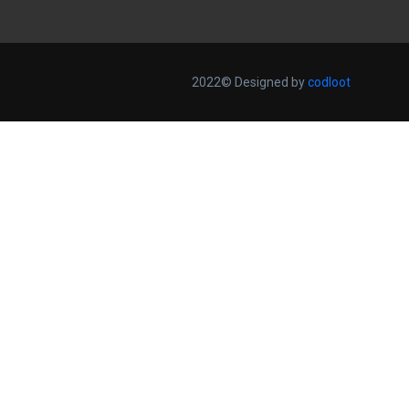
2022© Designed by
codloot