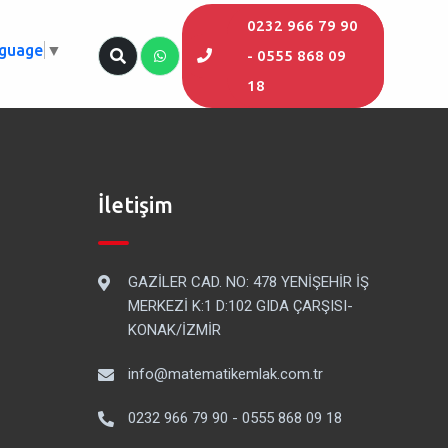
0232 966 79 90
nguage
▼
- 0555 868 09
18
İletişim
GAZİLER CAD. NO: 478 YENİŞEHİR İŞ
MERKEZİ K:1 D:102 GIDA ÇARŞISI-
KONAK/İZMİR
info@matematikemlak.com.tr
0232 966 79 90 - 0555 868 09 18