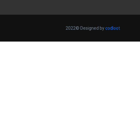
2022© Designed by
codloot