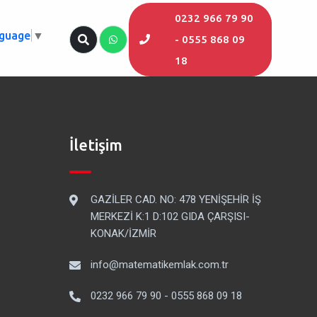
0232 966 79 90
nguage
▼
- 0555 868 09
18
İletişim
GAZİLER CAD. NO: 478 YENİŞEHİR İŞ
MERKEZİ K:1 D:102 GIDA ÇARŞISI-
KONAK/İZMİR
info@matematikemlak.com.tr
0232 966 79 90 - 0555 868 09 18