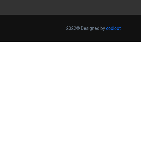
2022© Designed by
codloot