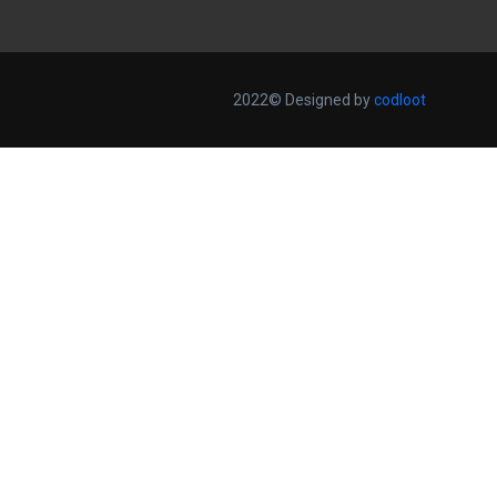
2022© Designed by
codloot