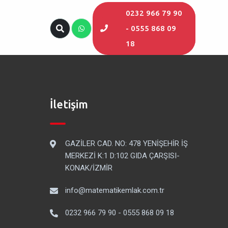
0232 966 79 90
- 0555 868 09
18
İletişim
GAZİLER CAD. NO: 478 YENİŞEHİR İŞ
MERKEZİ K:1 D:102 GIDA ÇARŞISI-
KONAK/İZMİR
info@matematikemlak.com.tr
0232 966 79 90 - 0555 868 09 18