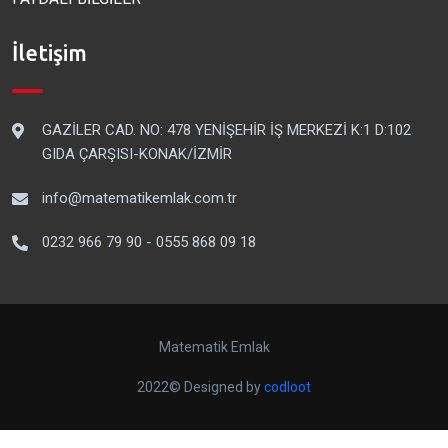
İletişim
GAZİLER CAD. NO: 478 YENİŞEHİR İŞ MERKEZİ K:1 D:102
GIDA ÇARŞISI-KONAK/İZMİR
info@matematikemlak.com.tr
0232 966 79 90 - 0555 868 09 18
Matematik Emlak
2022© Designed by
codloot