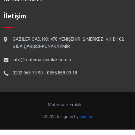
İletişim
GAZİLER CAD. NO: 478 YENİŞEHİR İŞ MERKEZİ K:1 D:102
GIDA ÇARŞISI-KONAK/İZMİR
info@matematikemlak.com.tr
0232 966 79 90 - 0555 868 09 18
Matematik Emlak
2022© Designed by
codloot