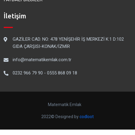
İletişim
GAZİLER CAD. NO: 478 YENİŞEHİR İŞ MERKEZİ K:1 D:102
GIDA ÇARŞISI-KONAK/İZMİR
info@matematikemlak.com.tr
0232 966 79 90 - 0555 868 09 18
Matematik Emlak
2022© Designed by
codloot