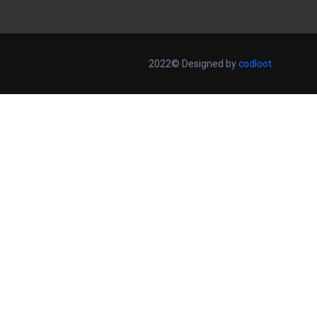
2022© Designed by
codloot