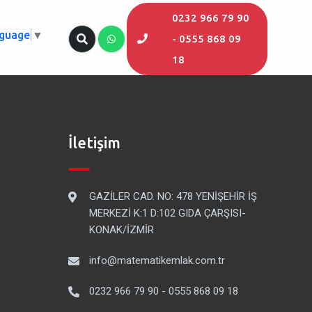
0232 966 79 90
nguage
▼
- 0555 868 09
18
İletişim
GAZİLER CAD. NO: 478 YENİŞEHİR İŞ
MERKEZİ K:1 D:102 GIDA ÇARŞISI-
KONAK/İZMİR
info@matematikemlak.com.tr
0232 966 79 90 - 0555 868 09 18