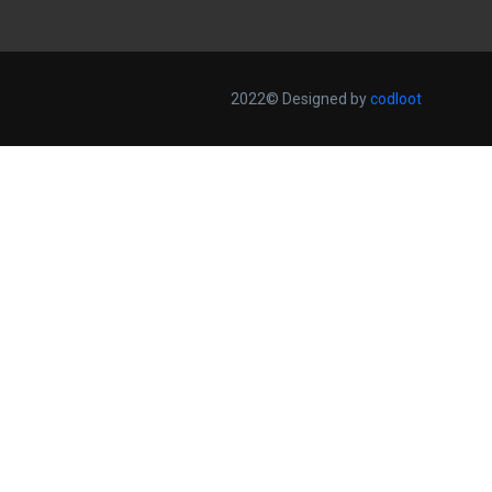
2022© Designed by
codloot