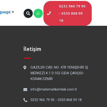
0232 966 79 90
nguage
▼
- 0555 868 09
18
İletişim
GAZİLER CAD. NO: 478 YENİŞEHİR İŞ
MERKEZİ K:1 D:102 GIDA ÇARŞISI-
KONAK/İZMİR
info@matematikemlak.com.tr
0232 966 79 90 - 0555 868 09 18