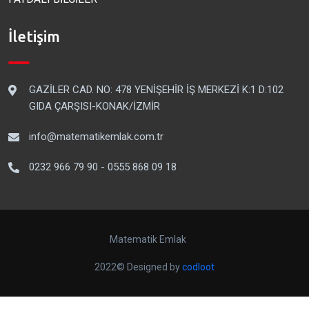
İletişim
GAZİLER CAD. NO: 478 YENİŞEHİR İŞ MERKEZİ K:1 D:102
GIDA ÇARŞISI-KONAK/İZMİR
info@matematikemlak.com.tr
0232 966 79 90 - 0555 868 09 18
Matematik Emlak
2022© Designed by
codloot