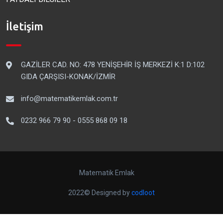
İletişim
GAZİLER CAD. NO: 478 YENİŞEHİR İŞ MERKEZİ K:1 D:102
GIDA ÇARŞISI-KONAK/İZMİR
info@matematikemlak.com.tr
0232 966 79 90 - 0555 868 09 18
Matematik Emlak
2022© Designed by
codloot