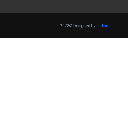
2022© Designed by
codloot