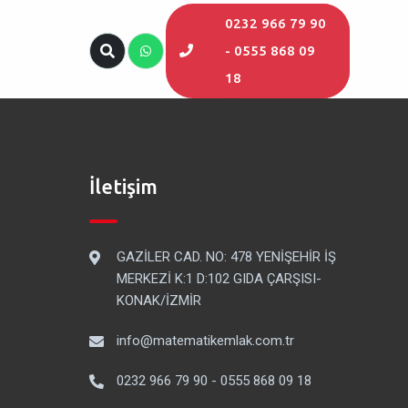
0232 966 79 90
- 0555 868 09
18
İletişim
GAZİLER CAD. NO: 478 YENİŞEHİR İŞ
MERKEZİ K:1 D:102 GIDA ÇARŞISI-
KONAK/İZMİR
info@matematikemlak.com.tr
0232 966 79 90 - 0555 868 09 18