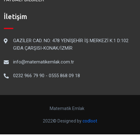
İletişim
GAZİLER CAD. NO: 478 YENİŞEHİR İŞ MERKEZİ K:1 D:102
GIDA ÇARŞISI-KONAK/İZMİR
info@matematikemlak.com.tr
0232 966 79 90 - 0555 868 09 18
Matematik Emlak
2022© Designed by
codloot