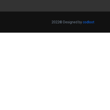
2022© Designed by
codloot