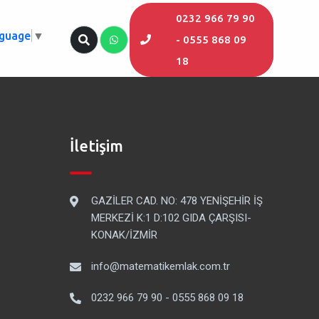
0232 966 79 90
nguage
▼
- 0555 868 09
18
İletişim
GAZİLER CAD. NO: 478 YENİŞEHİR İŞ
MERKEZİ K:1 D:102 GIDA ÇARŞISI-
KONAK/İZMİR
info@matematikemlak.com.tr
0232 966 79 90 - 0555 868 09 18