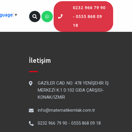
0232 966 79 90
nguage
▼
- 0555 868 09
18
İletişim
GAZİLER CAD. NO: 478 YENİŞEHİR İŞ
MERKEZİ K:1 D:102 GIDA ÇARŞISI-
KONAK/İZMİR
info@matematikemlak.com.tr
0232 966 79 90 - 0555 868 09 18