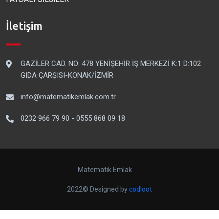
İletişim
GAZİLER CAD. NO: 478 YENİŞEHİR İŞ MERKEZİ K:1 D:102
GIDA ÇARŞISI-KONAK/İZMİR
info@matematikemlak.com.tr
0232 966 79 90 - 0555 868 09 18
Matematik Emlak
2022© Designed by
codloot