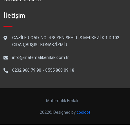
İletişim
GAZİLER CAD. NO: 478 YENİŞEHİR İŞ MERKEZİ K:1 D:102
GIDA ÇARŞISI-KONAK/İZMİR
info@matematikemlak.com.tr
0232 966 79 90 - 0555 868 09 18
Matematik Emlak
2022© Designed by
codloot