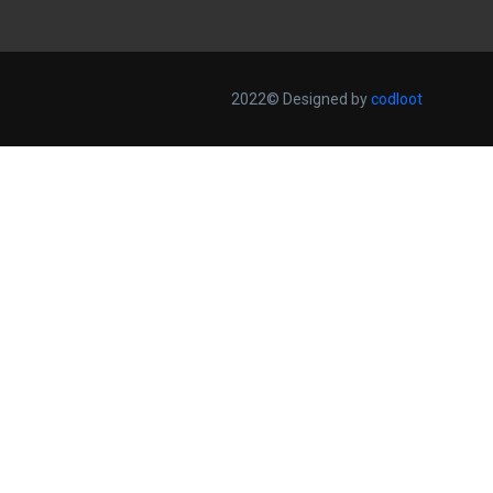
2022© Designed by
codloot