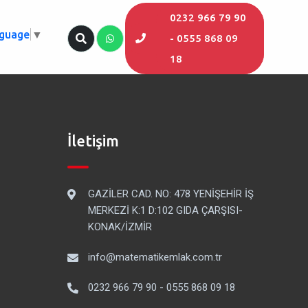
0232 966 79 90
nguage
▼
- 0555 868 09
18
İletişim
GAZİLER CAD. NO: 478 YENİŞEHİR İŞ
MERKEZİ K:1 D:102 GIDA ÇARŞISI-
KONAK/İZMİR
info@matematikemlak.com.tr
0232 966 79 90 - 0555 868 09 18