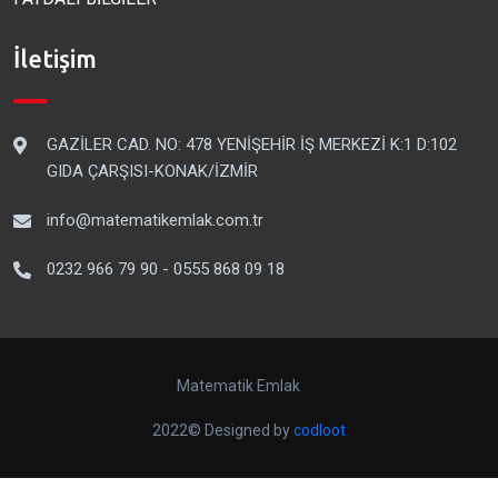
İletişim
GAZİLER CAD. NO: 478 YENİŞEHİR İŞ MERKEZİ K:1 D:102
GIDA ÇARŞISI-KONAK/İZMİR
info@matematikemlak.com.tr
0232 966 79 90 - 0555 868 09 18
Matematik Emlak
2022© Designed by
codloot