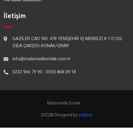
İletişim
GAZİLER CAD. NO: 478 YENİŞEHİR İŞ MERKEZİ K:1 D:102
GIDA ÇARŞISI-KONAK/İZMİR
info@matematikemlak.com.tr
0232 966 79 90 - 0555 868 09 18
Matematik Emlak
2022© Designed by
codloot