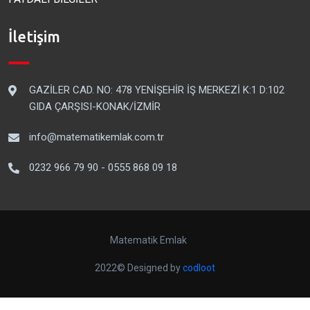
İletişim
GAZİLER CAD. NO: 478 YENİŞEHİR İŞ MERKEZİ K:1 D:102
GIDA ÇARŞISI-KONAK/İZMİR
info@matematikemlak.com.tr
0232 966 79 90 - 0555 868 09 18
Matematik Emlak
2022© Designed by
codloot